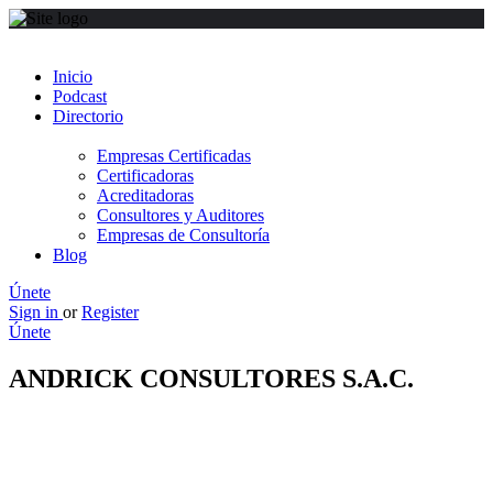
Inicio
Podcast
Directorio
Empresas Certificadas
Certificadoras
Acreditadoras
Consultores y Auditores
Empresas de Consultoría
Blog
Únete
Sign in
or
Register
Únete
ANDRICK CONSULTORES S.A.C.