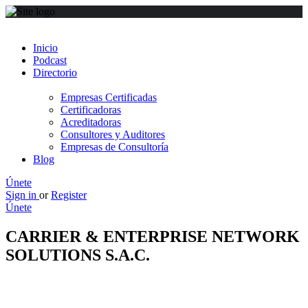
Inicio
Podcast
Directorio
Empresas Certificadas
Certificadoras
Acreditadoras
Consultores y Auditores
Empresas de Consultoría
Blog
Únete
Sign in
or
Register
Únete
CARRIER & ENTERPRISE NETWORK
SOLUTIONS S.A.C.