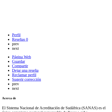
Perfil
Reseñas
0
prev
next
Página Web
Guardar
Compartir
Dejar una reseña
Reclamar perfil
Sugerir corrección
prev
next
Acerca de
El Sistema Nacional de Acreditación de Sudáfrica (SANAS) es el