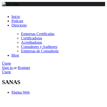
Inicio
Podcast
Directorio
Empresas Certificadas
Certificadoras
Acreditadoras
Consultores y Auditores
Empresas de Consultoría
Blog
Únete
Sign in
or
Register
Únete
SANAS
Página Web