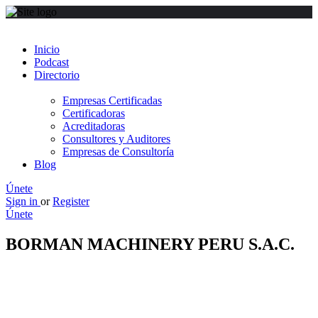
Inicio
Podcast
Directorio
Empresas Certificadas
Certificadoras
Acreditadoras
Consultores y Auditores
Empresas de Consultoría
Blog
Únete
Sign in
or
Register
Únete
BORMAN MACHINERY PERU S.A.C.