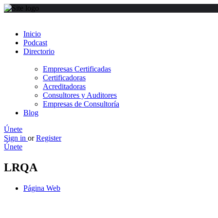
Inicio
Podcast
Directorio
Empresas Certificadas
Certificadoras
Acreditadoras
Consultores y Auditores
Empresas de Consultoría
Blog
Únete
Sign in
or
Register
Únete
LRQA
Página Web