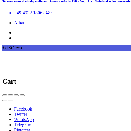
Tercero neutral e independiente. Durante más de 150 años, TÜV Rheinland se ha destacad
+49 4922 18062349
Albania
© ISOteca
Cart
Facebook
Twitter
WhatsApp
Telegram
Pinterest