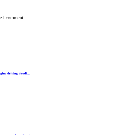
me I comment.
ngine driving Saudi…