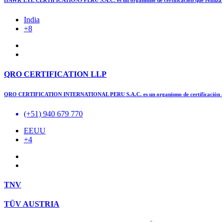
HAWK EYE CERTIFICATIONS PERÚ S.A.C. es un organismo de certificación que realiza 
India
+8
QRO CERTIFICATION LLP
QRO CERTIFICATION INTERNATIONAL PERU S.A.C. es un organismo de certificación qu
(+51) 940 679 770
EEUU
+4
TNV
TÜV AUSTRIA